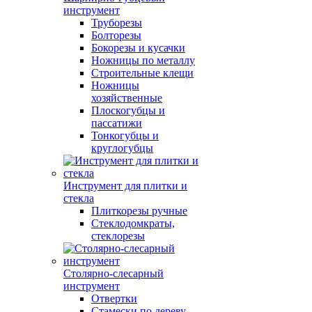
инструмент
Труборезы
Болторезы
Бокорезы и кусачки
Ножницы по металлу
Строительные клещи
Ножницы
хозяйственные
Плоскогубцы и
пассатижи
Тонкогубцы и
круглогубцы
Инструмент для плитки и
стекла
Плиткорезы ручные
Стеклодомкраты,
стеклорезы
Столярно-слесарный
инструмент
Отвертки
Стамески по дереву