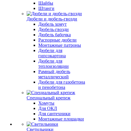
Шайбы
Штанги
Дюбели и дюбель-гвозди
Дюбель хомут
Дюбель-гвозди
Дюбель бабочка
Распорные дюбели
Монтажные патроны
Дюбели для
гипсокартона
Дюбели для
теплоизоляции
Рамный дюбель
металлический
Дюбели для газобетона
и пенобетона
Специальный крепеж
Хомуты
Для ОКЛ
Для сантехники
Монтажные площадки
Светильники