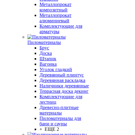
Металлопрокат
композитный
Металлопрокат
алюминиевый
Комплектующие для
арматуры
Пиломатериалы
Брус
Доска
Штапик
Вагонка
Уголок гладкий
Деревянный плинтус
Деревянная раскладка
Наличники деревянные
Террасная доска декинг
Комплектующие для
лестниц
Древесно-плитные
материалы
Пиломатериалы для
бани и сауны
+ ЕЩЕ 2