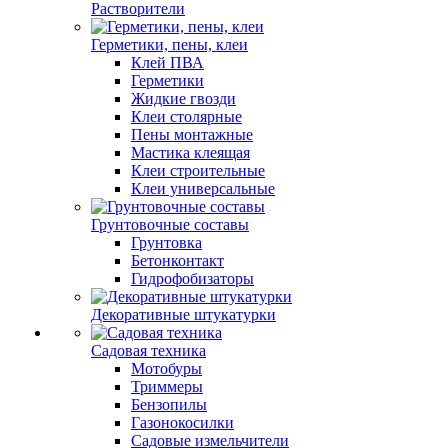
Растворители
Герметики, пены, клеи
Клей ПВА
Герметики
Жидкие гвозди
Клеи столярные
Пены монтажные
Мастика клеящая
Клеи строительные
Клеи универсальные
Грунтовочные составы
Грунтовка
Бетонконтакт
Гидрофобизаторы
Декоративные штукатурки
Садовая техника
Мотобуры
Триммеры
Бензопилы
Газонокосилки
Садовые измельчители