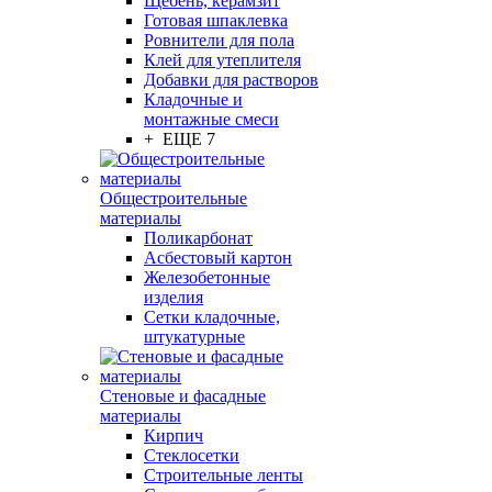
Щебень, керамзит
Готовая шпаклевка
Ровнители для пола
Клей для утеплителя
Добавки для растворов
Кладочные и
монтажные смеси
+ ЕЩЕ 7
Общестроительные
материалы
Поликарбонат
Асбестовый картон
Железобетонные
изделия
Сетки кладочные,
штукатурные
Стеновые и фасадные
материалы
Кирпич
Стеклосетки
Строительные ленты