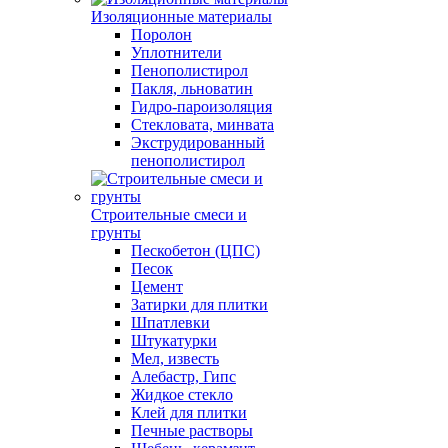
Изоляционные материалы
Поролон
Уплотнители
Пенополистирол
Пакля, льноватин
Гидро-пароизоляция
Стекловата, минвата
Экструдированный
пенополистирол
Строительные смеси и
грунты
Пескобетон (ЦПС)
Песок
Цемент
Затирки для плитки
Шпатлевки
Штукатурки
Мел, известь
Алебастр, Гипс
Жидкое стекло
Клей для плитки
Печные растворы