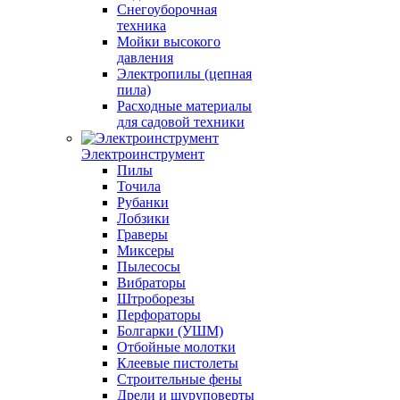
Снегоуборочная
техника
Мойки высокого
давления
Электропилы (цепная
пила)
Расходные материалы
для садовой техники
Электроинструмент
Пилы
Точила
Рубанки
Лобзики
Граверы
Миксеры
Пылесосы
Вибраторы
Штроборезы
Перфораторы
Болгарки (УШМ)
Отбойные молотки
Клеевые пистолеты
Строительные фены
Дрели и шуруповерты