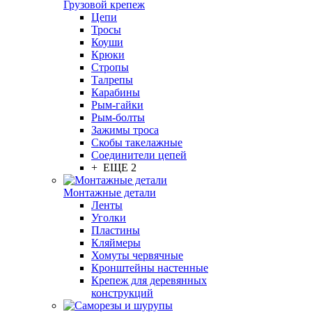
Грузовой крепеж
Цепи
Тросы
Коуши
Крюки
Стропы
Талрепы
Карабины
Рым-гайки
Рым-болты
Зажимы троса
Скобы такелажные
Соединители цепей
+ ЕЩЕ 2
Монтажные детали
Ленты
Уголки
Пластины
Кляймеры
Хомуты червячные
Кронштейны настенные
Крепеж для деревянных
конструкций