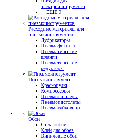
Насадки для
электроинструмента
+ ЕЩЕ 9
Расходные материалы для
пневмоинструментов
Лубрикаторы
Пневмофитинги
Пневматические
шланги
Пневматические
редукторы
Пневмоинструмент
Краскопульт
Компрессоры
Пневмостеплеры
Пневмопистолеты
Пневмогайковерты
Обои
Стеклообои
Клей для обоев
Виниловые обои