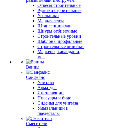
разметочный инструмент
Отвесы строительные
Рулетки строительные
Угольники
Мерная лента
Штангенциркули
Шнуры отбивочные
Строительные уровни
Шаблоны профильные
Строительные линейки
Маркеры, карандаши,
мел
Ванны
Санфаянс
Унитазы
Арматура
Инсталляции
Писсуары и биде
Сиденья для унитаза
Умывальники и
пьедесталы
Смесители