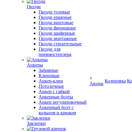
Гвозди
Гвозди толевые
Гвозди ершеные
Гвозди винтовые
Гвозди финишные
Гвозди шиферные
Гвозди монтажные
Гвозди строительные
Гвозди для
пневмостеплера
Анкеры
Забивные
Клиновые
Анкер-клин
Колеровка
Ко
Акции
Потолочные
Анкер с гайкой
Анкерные болты
Анкер регулировочный
Анкерный болт с
кольцом и крюком
Заклепки