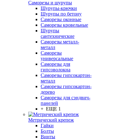
Саморезы и шурупы
Шурупы-крючки
Шурупы по бетону
Саморезы оконные
Саморезы кровельные
Шурупы
сантехнические
Саморезы металл-
металл
Саморезы
универсальные
Саморезы для
гипсоволокна
Саморезы гипсокартон-
металл
Саморезы гипсокартон-
дерево
Саморезы для сэндвич-
панелей
+ ЕЩЕ 1
Метрический крепеж
Гайки
Болты
Винты