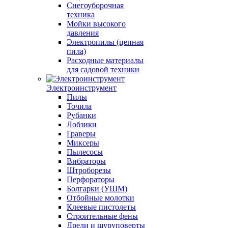
Снегоуборочная
техника
Мойки высокого
давления
Электропилы (цепная
пила)
Расходные материалы
для садовой техники
Электроинструмент
Пилы
Точила
Рубанки
Лобзики
Граверы
Миксеры
Пылесосы
Вибраторы
Штроборезы
Перфораторы
Болгарки (УШМ)
Отбойные молотки
Клеевые пистолеты
Строительные фены
Дрели и шуруповерты