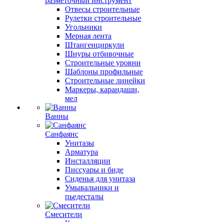
разметочный инструмент
Отвесы строительные
Рулетки строительные
Угольники
Мерная лента
Штангенциркули
Шнуры отбивочные
Строительные уровни
Шаблоны профильные
Строительные линейки
Маркеры, карандаши,
мел
Ванны
Санфаянс
Унитазы
Арматура
Инсталляции
Писсуары и биде
Сиденья для унитаза
Умывальники и
пьедесталы
Смесители