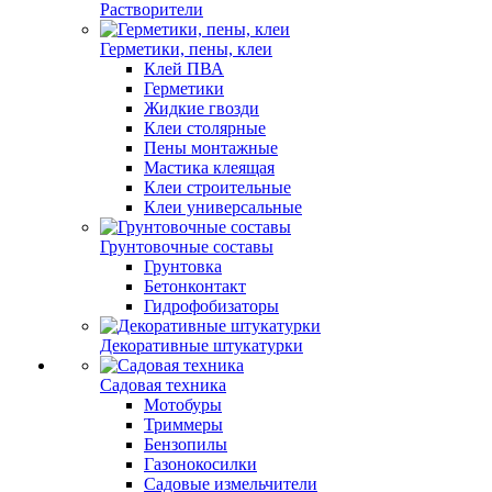
Растворители
Герметики, пены, клеи
Клей ПВА
Герметики
Жидкие гвозди
Клеи столярные
Пены монтажные
Мастика клеящая
Клеи строительные
Клеи универсальные
Грунтовочные составы
Грунтовка
Бетонконтакт
Гидрофобизаторы
Декоративные штукатурки
Садовая техника
Мотобуры
Триммеры
Бензопилы
Газонокосилки
Садовые измельчители