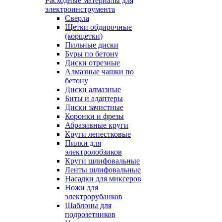
Расходные материалы для
электроинструмента
Сверла
Щетки обдирочные
(корщетки)
Пильные диски
Буры по бетону
Диски отрезные
Алмазные чашки по
бетону
Диски алмазные
Биты и адаптеры
Диски зачистные
Коронки и фрезы
Абразивные круги
Круги лепестковые
Пилки для
электролобзиков
Круги шлифовальные
Ленты шлифовальные
Насадки для миксеров
Ножи для
электрорубанков
Шаблоны для
подрозетников