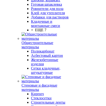
Щебень, керамзит
Готовая шпаклевка
Ровнители для пола
Клей для утеплителя
Добавки для растворов
Кладочные и
монтажные смеси
+ ЕЩЕ 7
Общестроительные
материалы
Поликарбонат
Асбестовый картон
Железобетонные
изделия
Сетки кладочные,
штукатурные
Стеновые и фасадные
материалы
Кирпич
Стеклосетки
Строительные ленты