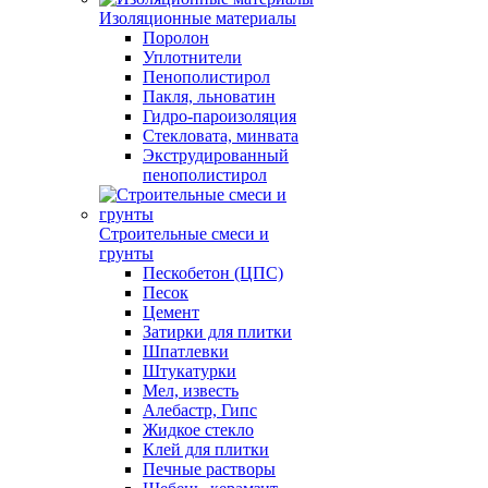
Изоляционные материалы
Поролон
Уплотнители
Пенополистирол
Пакля, льноватин
Гидро-пароизоляция
Стекловата, минвата
Экструдированный
пенополистирол
Строительные смеси и
грунты
Пескобетон (ЦПС)
Песок
Цемент
Затирки для плитки
Шпатлевки
Штукатурки
Мел, известь
Алебастр, Гипс
Жидкое стекло
Клей для плитки
Печные растворы