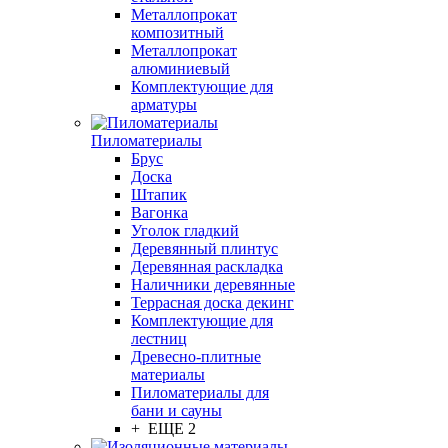
Металлопрокат
композитный
Металлопрокат
алюминиевый
Комплектующие для
арматуры
Пиломатериалы
Брус
Доска
Штапик
Вагонка
Уголок гладкий
Деревянный плинтус
Деревянная раскладка
Наличники деревянные
Террасная доска декинг
Комплектующие для
лестниц
Древесно-плитные
материалы
Пиломатериалы для
бани и сауны
+ ЕЩЕ 2