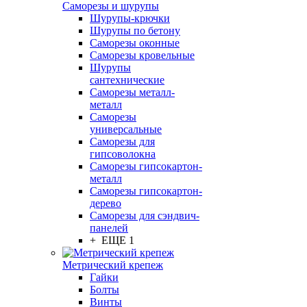
Саморезы и шурупы
Шурупы-крючки
Шурупы по бетону
Саморезы оконные
Саморезы кровельные
Шурупы
сантехнические
Саморезы металл-
металл
Саморезы
универсальные
Саморезы для
гипсоволокна
Саморезы гипсокартон-
металл
Саморезы гипсокартон-
дерево
Саморезы для сэндвич-
панелей
+ ЕЩЕ 1
Метрический крепеж
Гайки
Болты
Винты