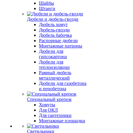
Шайбы
Штанги
Дюбели и дюбель-гвозди
Дюбель хомут
Дюбель-гвозди
Дюбель бабочка
Распорные дюбели
Монтажные патроны
Дюбели для
гипсокартона
Дюбели для
теплоизоляции
Рамный дюбель
металлический
Дюбели для газобетона
и пенобетона
Специальный крепеж
Хомуты
Для ОКЛ
Для сантехники
Монтажные площадки
Светильники