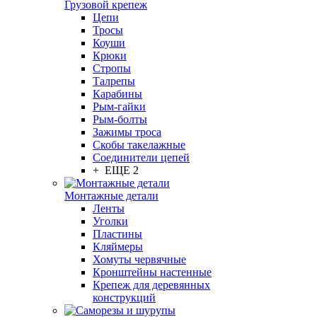
Грузовой крепеж
Цепи
Тросы
Коуши
Крюки
Стропы
Талрепы
Карабины
Рым-гайки
Рым-болты
Зажимы троса
Скобы такелажные
Соединители цепей
+ ЕЩЕ 2
Монтажные детали
Ленты
Уголки
Пластины
Кляймеры
Хомуты червячные
Кронштейны настенные
Крепеж для деревянных
конструкций