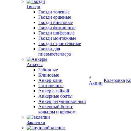
Гвозди
Гвозди толевые
Гвозди ершеные
Гвозди винтовые
Гвозди финишные
Гвозди шиферные
Гвозди монтажные
Гвозди строительные
Гвозди для
пневмостеплера
Анкеры
Забивные
Клиновые
Анкер-клин
Колеровка
Ко
Акции
Потолочные
Анкер с гайкой
Анкерные болты
Анкер регулировочный
Анкерный болт с
кольцом и крюком
Заклепки