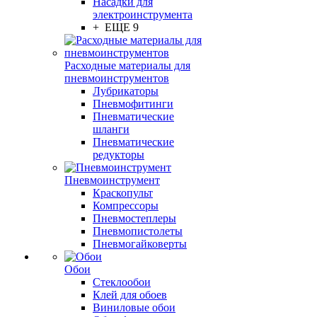
Насадки для
электроинструмента
+ ЕЩЕ 9
Расходные материалы для
пневмоинструментов
Лубрикаторы
Пневмофитинги
Пневматические
шланги
Пневматические
редукторы
Пневмоинструмент
Краскопульт
Компрессоры
Пневмостеплеры
Пневмопистолеты
Пневмогайковерты
Обои
Стеклообои
Клей для обоев
Виниловые обои