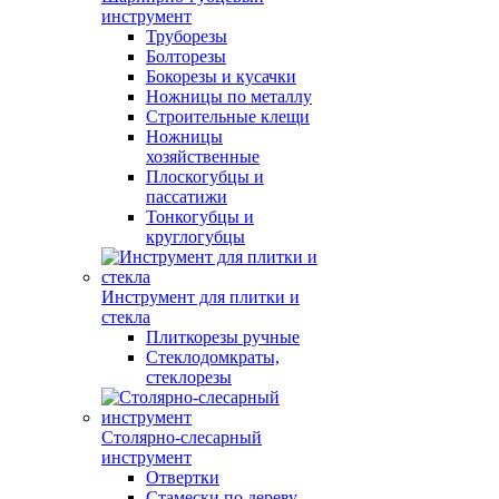
инструмент
Труборезы
Болторезы
Бокорезы и кусачки
Ножницы по металлу
Строительные клещи
Ножницы
хозяйственные
Плоскогубцы и
пассатижи
Тонкогубцы и
круглогубцы
Инструмент для плитки и
стекла
Плиткорезы ручные
Стеклодомкраты,
стеклорезы
Столярно-слесарный
инструмент
Отвертки
Стамески по дереву