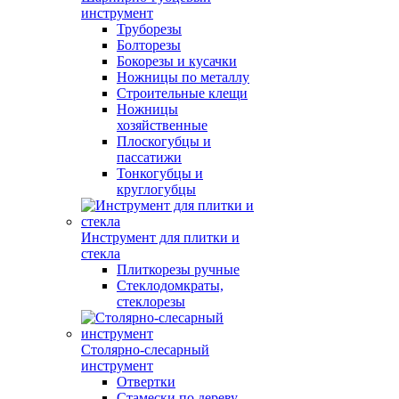
инструмент
Труборезы
Болторезы
Бокорезы и кусачки
Ножницы по металлу
Строительные клещи
Ножницы
хозяйственные
Плоскогубцы и
пассатижи
Тонкогубцы и
круглогубцы
Инструмент для плитки и
стекла
Плиткорезы ручные
Стеклодомкраты,
стеклорезы
Столярно-слесарный
инструмент
Отвертки
Стамески по дереву