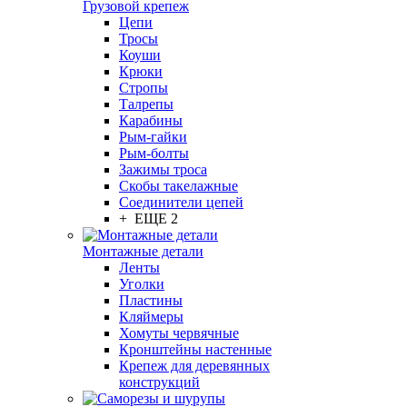
Грузовой крепеж
Цепи
Тросы
Коуши
Крюки
Стропы
Талрепы
Карабины
Рым-гайки
Рым-болты
Зажимы троса
Скобы такелажные
Соединители цепей
+ ЕЩЕ 2
Монтажные детали
Ленты
Уголки
Пластины
Кляймеры
Хомуты червячные
Кронштейны настенные
Крепеж для деревянных
конструкций