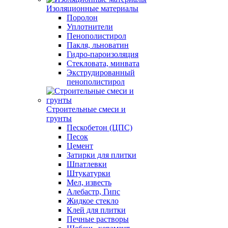
Изоляционные материалы
Поролон
Уплотнители
Пенополистирол
Пакля, льноватин
Гидро-пароизоляция
Стекловата, минвата
Экструдированный
пенополистирол
Строительные смеси и
грунты
Пескобетон (ЦПС)
Песок
Цемент
Затирки для плитки
Шпатлевки
Штукатурки
Мел, известь
Алебастр, Гипс
Жидкое стекло
Клей для плитки
Печные растворы