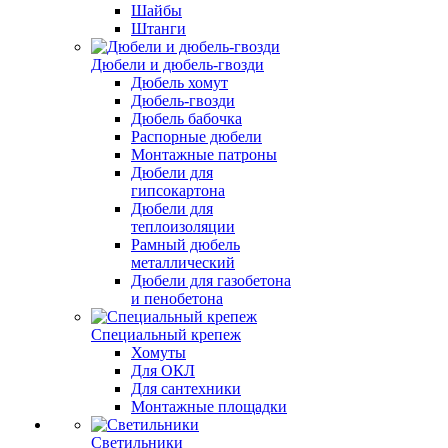
Шайбы
Штанги
Дюбели и дюбель-гвозди
Дюбель хомут
Дюбель-гвозди
Дюбель бабочка
Распорные дюбели
Монтажные патроны
Дюбели для
гипсокартона
Дюбели для
теплоизоляции
Рамный дюбель
металлический
Дюбели для газобетона
и пенобетона
Специальный крепеж
Хомуты
Для ОКЛ
Для сантехники
Монтажные площадки
Светильники