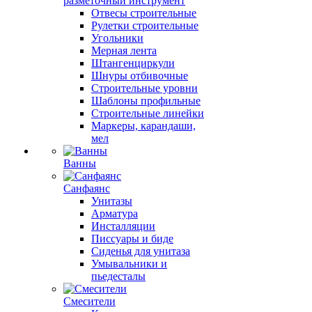
разметочный инструмент
Отвесы строительные
Рулетки строительные
Угольники
Мерная лента
Штангенциркули
Шнуры отбивочные
Строительные уровни
Шаблоны профильные
Строительные линейки
Маркеры, карандаши,
мел
Ванны
Санфаянс
Унитазы
Арматура
Инсталляции
Писсуары и биде
Сиденья для унитаза
Умывальники и
пьедесталы
Смесители