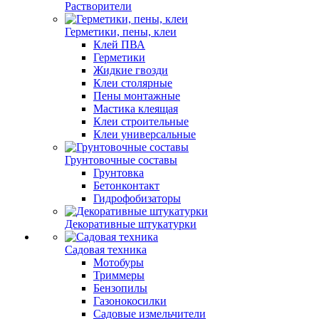
Растворители
Герметики, пены, клеи
Клей ПВА
Герметики
Жидкие гвозди
Клеи столярные
Пены монтажные
Мастика клеящая
Клеи строительные
Клеи универсальные
Грунтовочные составы
Грунтовка
Бетонконтакт
Гидрофобизаторы
Декоративные штукатурки
Садовая техника
Мотобуры
Триммеры
Бензопилы
Газонокосилки
Садовые измельчители