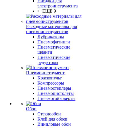
Насадки для
электроинструмента
+ ЕЩЕ 9
Расходные материалы для
пневмоинструментов
Лубрикаторы
Пневмофитинги
Пневматические
шланги
Пневматические
редукторы
Пневмоинструмент
Краскопульт
Компрессоры
Пневмостеплеры
Пневмопистолеты
Пневмогайковерты
Обои
Стеклообои
Клей для обоев
Виниловые обои