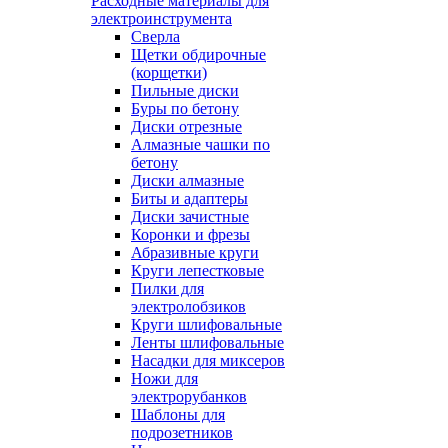
Расходные материалы для
электроинструмента
Сверла
Щетки обдирочные
(корщетки)
Пильные диски
Буры по бетону
Диски отрезные
Алмазные чашки по
бетону
Диски алмазные
Биты и адаптеры
Диски зачистные
Коронки и фрезы
Абразивные круги
Круги лепестковые
Пилки для
электролобзиков
Круги шлифовальные
Ленты шлифовальные
Насадки для миксеров
Ножи для
электрорубанков
Шаблоны для
подрозетников