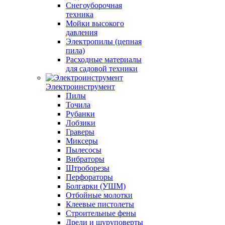
Снегоуборочная
техника
Мойки высокого
давления
Электропилы (цепная
пила)
Расходные материалы
для садовой техники
Электроинструмент
Пилы
Точила
Рубанки
Лобзики
Граверы
Миксеры
Пылесосы
Вибраторы
Штроборезы
Перфораторы
Болгарки (УШМ)
Отбойные молотки
Клеевые пистолеты
Строительные фены
Дрели и шуруповерты