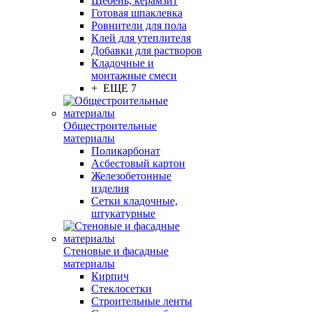
Щебень, керамзит
Готовая шпаклевка
Ровнители для пола
Клей для утеплителя
Добавки для растворов
Кладочные и
монтажные смеси
+ ЕЩЕ 7
Общестроительные
материалы
Поликарбонат
Асбестовый картон
Железобетонные
изделия
Сетки кладочные,
штукатурные
Стеновые и фасадные
материалы
Кирпич
Стеклосетки
Строительные ленты