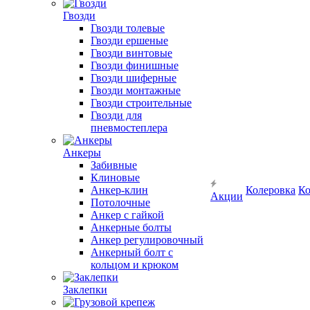
Гвозди
Гвозди толевые
Гвозди ершеные
Гвозди винтовые
Гвозди финишные
Гвозди шиферные
Гвозди монтажные
Гвозди строительные
Гвозди для
пневмостеплера
Анкеры
Забивные
Клиновые
Анкер-клин
Колеровка
Ко
Акции
Потолочные
Анкер с гайкой
Анкерные болты
Анкер регулировочный
Анкерный болт с
кольцом и крюком
Заклепки