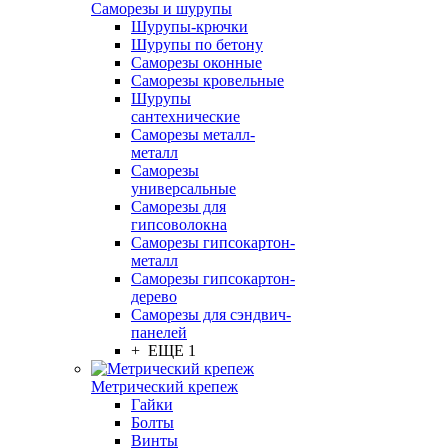
Саморезы и шурупы
Шурупы-крючки
Шурупы по бетону
Саморезы оконные
Саморезы кровельные
Шурупы
сантехнические
Саморезы металл-
металл
Саморезы
универсальные
Саморезы для
гипсоволокна
Саморезы гипсокартон-
металл
Саморезы гипсокартон-
дерево
Саморезы для сэндвич-
панелей
+ ЕЩЕ 1
Метрический крепеж
Гайки
Болты
Винты