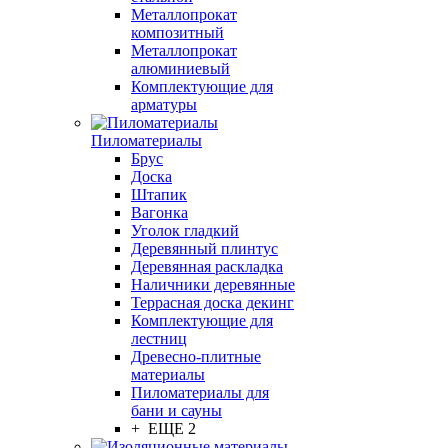
Металлопрокат
композитный
Металлопрокат
алюминиевый
Комплектующие для
арматуры
Пиломатериалы
Брус
Доска
Штапик
Вагонка
Уголок гладкий
Деревянный плинтус
Деревянная раскладка
Наличники деревянные
Террасная доска декинг
Комплектующие для
лестниц
Древесно-плитные
материалы
Пиломатериалы для
бани и сауны
+ ЕЩЕ 2