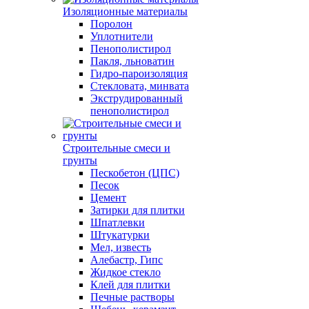
Изоляционные материалы
Поролон
Уплотнители
Пенополистирол
Пакля, льноватин
Гидро-пароизоляция
Стекловата, минвата
Экструдированный
пенополистирол
Строительные смеси и
грунты
Пескобетон (ЦПС)
Песок
Цемент
Затирки для плитки
Шпатлевки
Штукатурки
Мел, известь
Алебастр, Гипс
Жидкое стекло
Клей для плитки
Печные растворы