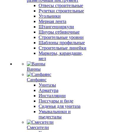
разметочный инструмент
Отвесы строительные
Рулетки строительные
Угольники
Мерная лента
Штангенциркули
Шнуры отбивочные
Строительные уровни
Шаблоны профильные
Строительные линейки
Маркеры, карандаши,
мел
Ванны
Санфаянс
Унитазы
Арматура
Инсталляции
Писсуары и биде
Сиденья для унитаза
Умывальники и
пьедесталы
Смесители