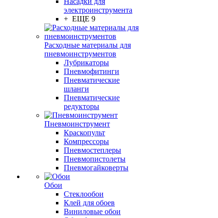
Насадки для
электроинструмента
+ ЕЩЕ 9
Расходные материалы для
пневмоинструментов
Лубрикаторы
Пневмофитинги
Пневматические
шланги
Пневматические
редукторы
Пневмоинструмент
Краскопульт
Компрессоры
Пневмостеплеры
Пневмопистолеты
Пневмогайковерты
Обои
Стеклообои
Клей для обоев
Виниловые обои