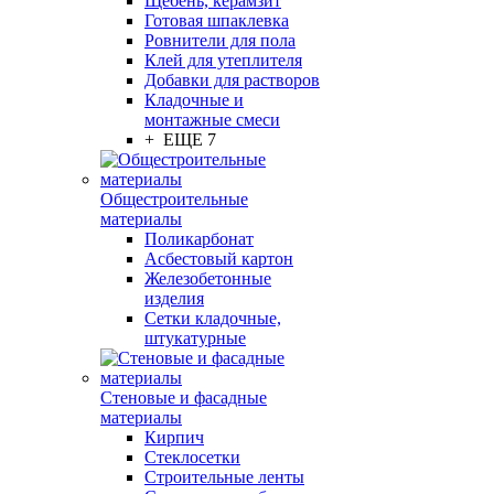
Щебень, керамзит
Готовая шпаклевка
Ровнители для пола
Клей для утеплителя
Добавки для растворов
Кладочные и
монтажные смеси
+ ЕЩЕ 7
Общестроительные
материалы
Поликарбонат
Асбестовый картон
Железобетонные
изделия
Сетки кладочные,
штукатурные
Стеновые и фасадные
материалы
Кирпич
Стеклосетки
Строительные ленты