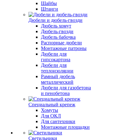
Шайбы
Штанги
Дюбели и дюбель-гвозди
Дюбель хомут
Дюбель-гвозди
Дюбель бабочка
Распорные дюбели
Монтажные патроны
Дюбели для
гипсокартона
Дюбели для
теплоизоляции
Рамный дюбель
металлический
Дюбели для газобетона
и пенобетона
Специальный крепеж
Хомуты
Для ОКЛ
Для сантехники
Монтажные площадки
Светильники