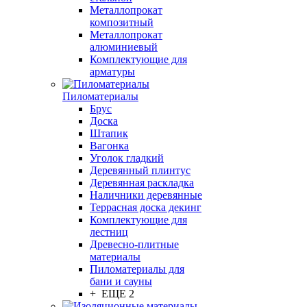
Металлопрокат
композитный
Металлопрокат
алюминиевый
Комплектующие для
арматуры
Пиломатериалы
Брус
Доска
Штапик
Вагонка
Уголок гладкий
Деревянный плинтус
Деревянная раскладка
Наличники деревянные
Террасная доска декинг
Комплектующие для
лестниц
Древесно-плитные
материалы
Пиломатериалы для
бани и сауны
+ ЕЩЕ 2