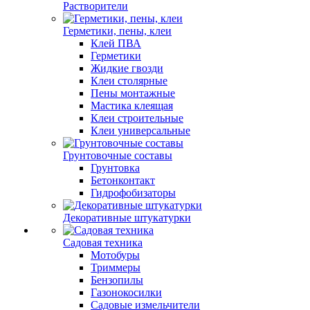
Растворители
Герметики, пены, клеи
Клей ПВА
Герметики
Жидкие гвозди
Клеи столярные
Пены монтажные
Мастика клеящая
Клеи строительные
Клеи универсальные
Грунтовочные составы
Грунтовка
Бетонконтакт
Гидрофобизаторы
Декоративные штукатурки
Садовая техника
Мотобуры
Триммеры
Бензопилы
Газонокосилки
Садовые измельчители