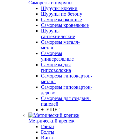
Саморезы и шурупы
Шурупы-крючки
Шурупы по бетону
Саморезы оконные
Саморезы кровельные
Шурупы
сантехнические
Саморезы металл-
металл
Саморезы
универсальные
Саморезы для
гипсоволокна
Саморезы гипсокартон-
металл
Саморезы гипсокартон-
дерево
Саморезы для сэндвич-
панелей
+ ЕЩЕ 1
Метрический крепеж
Гайки
Болты
Винты