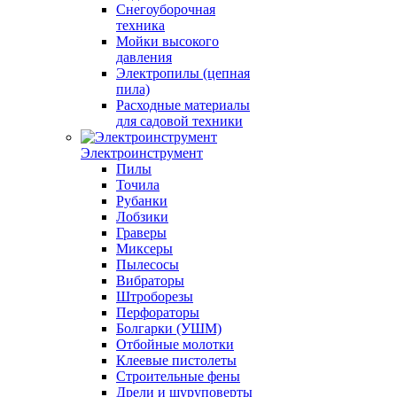
Снегоуборочная
техника
Мойки высокого
давления
Электропилы (цепная
пила)
Расходные материалы
для садовой техники
Электроинструмент
Пилы
Точила
Рубанки
Лобзики
Граверы
Миксеры
Пылесосы
Вибраторы
Штроборезы
Перфораторы
Болгарки (УШМ)
Отбойные молотки
Клеевые пистолеты
Строительные фены
Дрели и шуруповерты