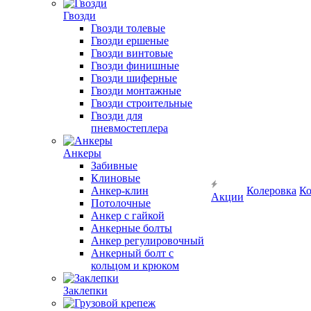
Гвозди
Гвозди толевые
Гвозди ершеные
Гвозди винтовые
Гвозди финишные
Гвозди шиферные
Гвозди монтажные
Гвозди строительные
Гвозди для
пневмостеплера
Анкеры
Забивные
Клиновые
Анкер-клин
Колеровка
Ко
Акции
Потолочные
Анкер с гайкой
Анкерные болты
Анкер регулировочный
Анкерный болт с
кольцом и крюком
Заклепки