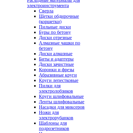
Расходные материалы для
электроинструмента
Сверла
Щетки обдирочные
(корщетки)
Пильные диски
Буры по бетону
Диски отрезные
Алмазные чашки по
бетону
Диски алмазные
Биты и адаптеры
Диски зачистные
Коронки и фрезы
Абразивные круги
Круги лепестковые
Пилки для
электролобзиков
Круги шлифовальные
Ленты шлифовальные
Насадки для миксеров
Ножи для
электрорубанков
Шаблоны для
подрозетников