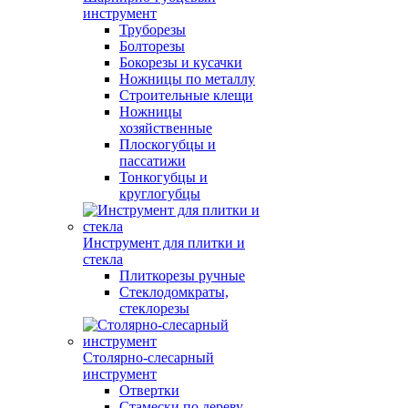
инструмент
Труборезы
Болторезы
Бокорезы и кусачки
Ножницы по металлу
Строительные клещи
Ножницы
хозяйственные
Плоскогубцы и
пассатижи
Тонкогубцы и
круглогубцы
Инструмент для плитки и
стекла
Плиткорезы ручные
Стеклодомкраты,
стеклорезы
Столярно-слесарный
инструмент
Отвертки
Стамески по дереву