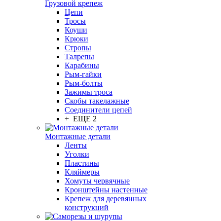
Грузовой крепеж
Цепи
Тросы
Коуши
Крюки
Стропы
Талрепы
Карабины
Рым-гайки
Рым-болты
Зажимы троса
Скобы такелажные
Соединители цепей
+ ЕЩЕ 2
Монтажные детали
Ленты
Уголки
Пластины
Кляймеры
Хомуты червячные
Кронштейны настенные
Крепеж для деревянных
конструкций