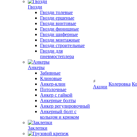
Гвозди
Гвозди толевые
Гвозди ершеные
Гвозди винтовые
Гвозди финишные
Гвозди шиферные
Гвозди монтажные
Гвозди строительные
Гвозди для
пневмостеплера
Анкеры
Забивные
Клиновые
Анкер-клин
Колеровка
Ко
Акции
Потолочные
Анкер с гайкой
Анкерные болты
Анкер регулировочный
Анкерный болт с
кольцом и крюком
Заклепки