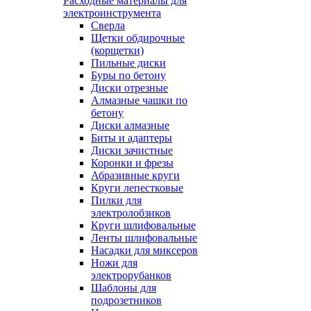
Расходные материалы для
электроинструмента
Сверла
Щетки обдирочные
(корщетки)
Пильные диски
Буры по бетону
Диски отрезные
Алмазные чашки по
бетону
Диски алмазные
Биты и адаптеры
Диски зачистные
Коронки и фрезы
Абразивные круги
Круги лепестковые
Пилки для
электролобзиков
Круги шлифовальные
Ленты шлифовальные
Насадки для миксеров
Ножи для
электрорубанков
Шаблоны для
подрозетников