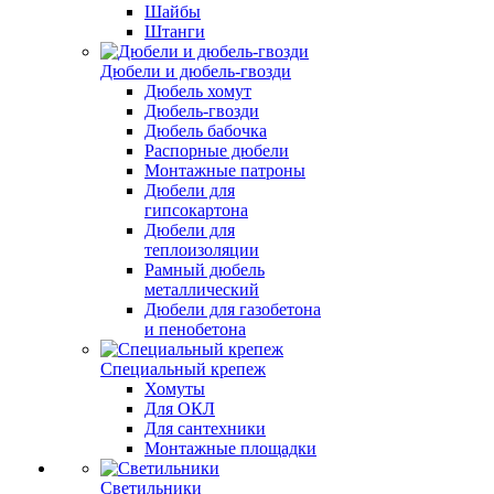
Шайбы
Штанги
Дюбели и дюбель-гвозди
Дюбель хомут
Дюбель-гвозди
Дюбель бабочка
Распорные дюбели
Монтажные патроны
Дюбели для
гипсокартона
Дюбели для
теплоизоляции
Рамный дюбель
металлический
Дюбели для газобетона
и пенобетона
Специальный крепеж
Хомуты
Для ОКЛ
Для сантехники
Монтажные площадки
Светильники