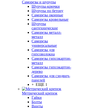
Саморезы и шурупы
Шурупы-крючки
Шурупы по бетону
Саморезы оконные
Саморезы кровельные
Шурупы
сантехнические
Саморезы металл-
металл
Саморезы
универсальные
Саморезы для
гипсоволокна
Саморезы гипсокартон-
металл
Саморезы гипсокартон-
дерево
Саморезы для сэндвич-
панелей
+ ЕЩЕ 1
Метрический крепеж
Гайки
Болты
Винты