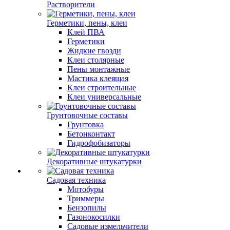
Растворители
Герметики, пены, клеи
Клей ПВА
Герметики
Жидкие гвозди
Клеи столярные
Пены монтажные
Мастика клеящая
Клеи строительные
Клеи универсальные
Грунтовочные составы
Грунтовка
Бетонконтакт
Гидрофобизаторы
Декоративные штукатурки
Садовая техника
Мотобуры
Триммеры
Бензопилы
Газонокосилки
Садовые измельчители