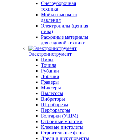
Снегоуборочная
техника
Мойки высокого
давления
Электропилы (цепная
пила)
Расходные материалы
для садовой техники
Электроинструмент
Пилы
Точила
Рубанки
Лобзики
Граверы
Миксеры
Пылесосы
Вибраторы
Штроборезы
Перфораторы
Болгарки (УШМ)
Отбойные молотки
Клеевые пистолеты
Строительные фены
Дрели и шуруповерты