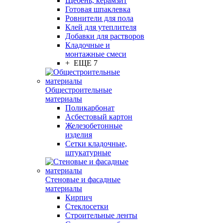
Щебень, керамзит
Готовая шпаклевка
Ровнители для пола
Клей для утеплителя
Добавки для растворов
Кладочные и
монтажные смеси
+ ЕЩЕ 7
Общестроительные
материалы
Поликарбонат
Асбестовый картон
Железобетонные
изделия
Сетки кладочные,
штукатурные
Стеновые и фасадные
материалы
Кирпич
Стеклосетки
Строительные ленты