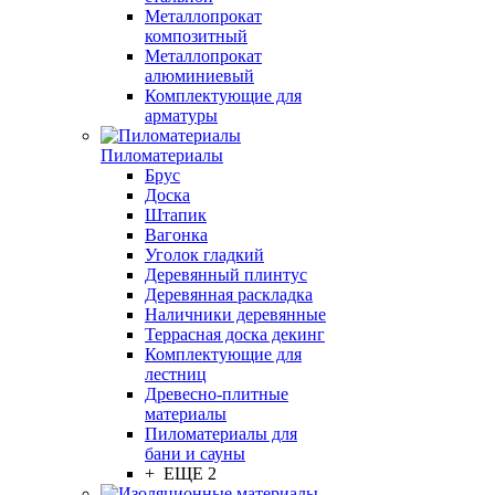
Металлопрокат
композитный
Металлопрокат
алюминиевый
Комплектующие для
арматуры
Пиломатериалы
Брус
Доска
Штапик
Вагонка
Уголок гладкий
Деревянный плинтус
Деревянная раскладка
Наличники деревянные
Террасная доска декинг
Комплектующие для
лестниц
Древесно-плитные
материалы
Пиломатериалы для
бани и сауны
+ ЕЩЕ 2