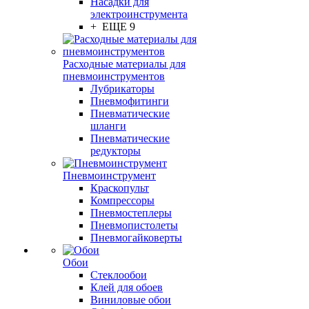
Насадки для
электроинструмента
+ ЕЩЕ 9
Расходные материалы для
пневмоинструментов
Лубрикаторы
Пневмофитинги
Пневматические
шланги
Пневматические
редукторы
Пневмоинструмент
Краскопульт
Компрессоры
Пневмостеплеры
Пневмопистолеты
Пневмогайковерты
Обои
Стеклообои
Клей для обоев
Виниловые обои