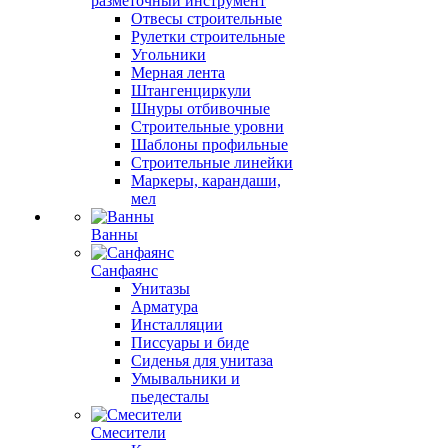
разметочный инструмент
Отвесы строительные
Рулетки строительные
Угольники
Мерная лента
Штангенциркули
Шнуры отбивочные
Строительные уровни
Шаблоны профильные
Строительные линейки
Маркеры, карандаши,
мел
Ванны
Санфаянс
Унитазы
Арматура
Инсталляции
Писсуары и биде
Сиденья для унитаза
Умывальники и
пьедесталы
Смесители