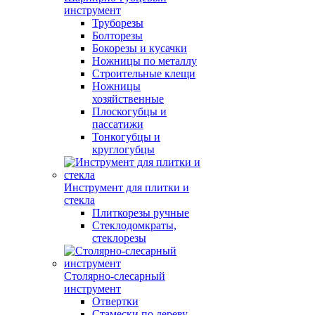
инструмент
Труборезы
Болторезы
Бокорезы и кусачки
Ножницы по металлу
Строительные клещи
Ножницы
хозяйственные
Плоскогубцы и
пассатижи
Тонкогубцы и
круглогубцы
Инструмент для плитки и
стекла
Плиткорезы ручные
Стеклодомкраты,
стеклорезы
Столярно-слесарный
инструмент
Отвертки
Стамески по дереву