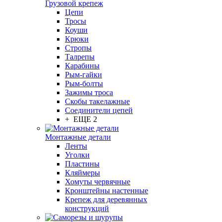
Грузовой крепеж
Цепи
Тросы
Коуши
Крюки
Стропы
Талрепы
Карабины
Рым-гайки
Рым-болты
Зажимы троса
Скобы такелажные
Соединители цепей
+ ЕЩЕ 2
Монтажные детали
Ленты
Уголки
Пластины
Кляймеры
Хомуты червячные
Кронштейны настенные
Крепеж для деревянных
конструкций