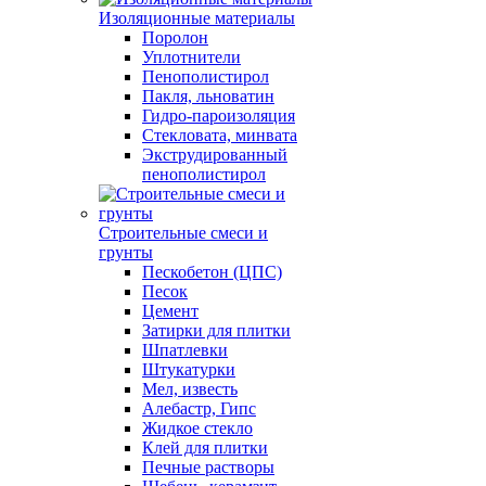
Изоляционные материалы
Поролон
Уплотнители
Пенополистирол
Пакля, льноватин
Гидро-пароизоляция
Стекловата, минвата
Экструдированный
пенополистирол
Строительные смеси и
грунты
Пескобетон (ЦПС)
Песок
Цемент
Затирки для плитки
Шпатлевки
Штукатурки
Мел, известь
Алебастр, Гипс
Жидкое стекло
Клей для плитки
Печные растворы