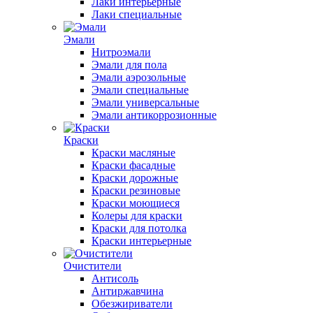
Лаки интерьерные
Лаки специальные
Эмали
Нитроэмали
Эмали для пола
Эмали аэрозольные
Эмали специальные
Эмали универсальные
Эмали антикоррозионные
Краски
Краски масляные
Краски фасадные
Краски дорожные
Краски резиновые
Краски моющиеся
Колеры для краски
Краски для потолка
Краски интерьерные
Очистители
Антисоль
Антиржавчина
Обезжириватели