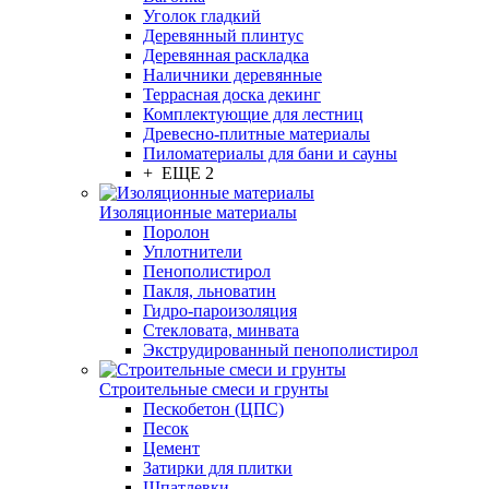
Уголок гладкий
Деревянный плинтус
Деревянная раскладка
Наличники деревянные
Террасная доска декинг
Комплектующие для лестниц
Древесно-плитные материалы
Пиломатериалы для бани и сауны
+ ЕЩЕ 2
Изоляционные материалы
Поролон
Уплотнители
Пенополистирол
Пакля, льноватин
Гидро-пароизоляция
Стекловата, минвата
Экструдированный пенополистирол
Строительные смеси и грунты
Пескобетон (ЦПС)
Песок
Цемент
Затирки для плитки
Шпатлевки