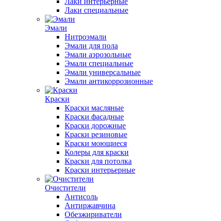
Лаки интерьерные
Лаки специальные
Эмали
Нитроэмали
Эмали для пола
Эмали аэрозольные
Эмали специальные
Эмали универсальные
Эмали антикоррозионные
Краски
Краски масляные
Краски фасадные
Краски дорожные
Краски резиновые
Краски моющиеся
Колеры для краски
Краски для потолка
Краски интерьерные
Очистители
Антисоль
Антиржавчина
Обезжириватели