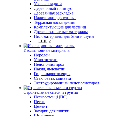
Уголок гладкий
Деревянный плинтус
Деревянная раскладка
Наличники деревянные
Террасная доска декинг
Комплектующие для лестниц
Древесно-плитные материалы
Пиломатериалы для бани и сауны
+ ЕЩЕ 2
Изоляционные материалы
Поролон
Уплотнители
Пенополистирол
Пакля, льноватин
Гидро-пароизоляция
Стекловата, минвата
Экструдированный пенополистирол
Строительные смеси и грунты
Пескобетон (ЦПС)
Песок
Цемент
Затирки для плитки
Шпатлевки