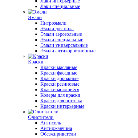
Лаки интерьерные
Лаки специальные
Эмали
Нитроэмали
Эмали для пола
Эмали аэрозольные
Эмали специальные
Эмали универсальные
Эмали антикоррозионные
Краски
Краски масляные
Краски фасадные
Краски дорожные
Краски резиновые
Краски моющиеся
Колеры для краски
Краски для потолка
Краски интерьерные
Очистители
Антисоль
Антиржавчина
Обезжириватели