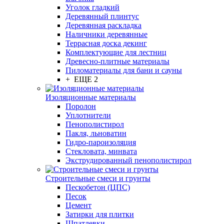
Уголок гладкий
Деревянный плинтус
Деревянная раскладка
Наличники деревянные
Террасная доска декинг
Комплектующие для лестниц
Древесно-плитные материалы
Пиломатериалы для бани и сауны
+ ЕЩЕ 2
Изоляционные материалы
Поролон
Уплотнители
Пенополистирол
Пакля, льноватин
Гидро-пароизоляция
Стекловата, минвата
Экструдированный пенополистирол
Строительные смеси и грунты
Пескобетон (ЦПС)
Песок
Цемент
Затирки для плитки
Шпатлевки