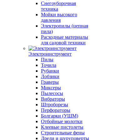
Снегоуборочная
техника
Мойки высокого
давления
Электропилы (цепная
пила)
Расходные материалы
для садовой техники
Электроинструмент
Пилы
Точила
Рубанки
Лобзики
Граверы
Миксеры
Пылесосы
Вибраторы
Штроборезы
Перфораторы
Болгарки (УШМ)
Отбойные молотки
Клеевые пистолеты
Строительные фены
Дрели и шуруповерты