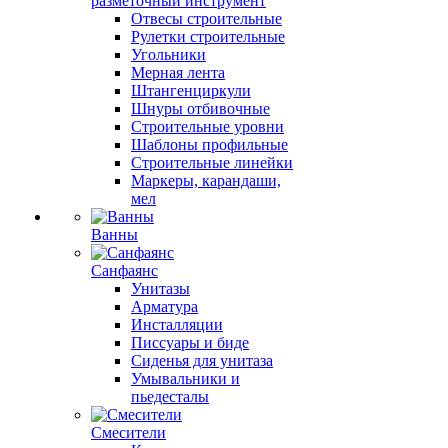
разметочный инструмент
Отвесы строительные
Рулетки строительные
Угольники
Мерная лента
Штангенциркули
Шнуры отбивочные
Строительные уровни
Шаблоны профильные
Строительные линейки
Маркеры, карандаши,
мел
Ванны
Санфаянс
Унитазы
Арматура
Инсталляции
Писсуары и биде
Сиденья для унитаза
Умывальники и
пьедесталы
Смесители