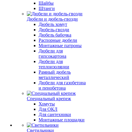
Шайбы
Штанги
Дюбели и дюбель-гвозди
Дюбель хомут
Дюбель-гвозди
Дюбель бабочка
Распорные дюбели
Монтажные патроны
Дюбели для
гипсокартона
Дюбели для
теплоизоляции
Рамный дюбель
металлический
Дюбели для газобетона
и пенобетона
Специальный крепеж
Хомуты
Для ОКЛ
Для сантехники
Монтажные площадки
Светильники