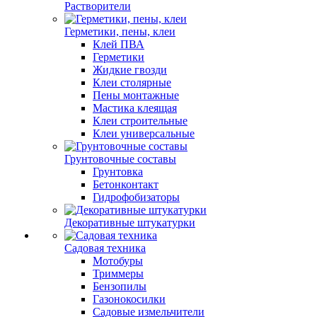
Растворители
Герметики, пены, клеи
Клей ПВА
Герметики
Жидкие гвозди
Клеи столярные
Пены монтажные
Мастика клеящая
Клеи строительные
Клеи универсальные
Грунтовочные составы
Грунтовка
Бетонконтакт
Гидрофобизаторы
Декоративные штукатурки
Садовая техника
Мотобуры
Триммеры
Бензопилы
Газонокосилки
Садовые измельчители