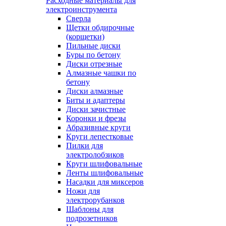
Расходные материалы для
электроинструмента
Сверла
Щетки обдирочные
(корщетки)
Пильные диски
Буры по бетону
Диски отрезные
Алмазные чашки по
бетону
Диски алмазные
Биты и адаптеры
Диски зачистные
Коронки и фрезы
Абразивные круги
Круги лепестковые
Пилки для
электролобзиков
Круги шлифовальные
Ленты шлифовальные
Насадки для миксеров
Ножи для
электрорубанков
Шаблоны для
подрозетников