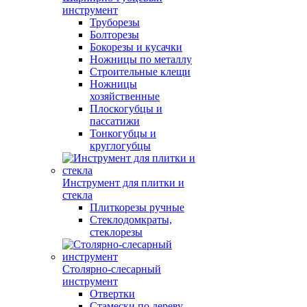
инструмент
Труборезы
Болторезы
Бокорезы и кусачки
Ножницы по металлу
Строительные клещи
Ножницы
хозяйственные
Плоскогубцы и
пассатижи
Тонкогубцы и
круглогубцы
Инструмент для плитки и
стекла
Плиткорезы ручные
Стеклодомкраты,
стеклорезы
Столярно-слесарный
инструмент
Отвертки
Стамески по дереву