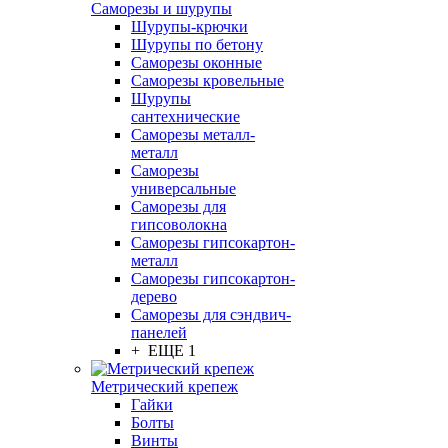
Саморезы и шурупы
Шурупы-крючки
Шурупы по бетону
Саморезы оконные
Саморезы кровельные
Шурупы
сантехнические
Саморезы металл-
металл
Саморезы
универсальные
Саморезы для
гипсоволокна
Саморезы гипсокартон-
металл
Саморезы гипсокартон-
дерево
Саморезы для сэндвич-
панелей
+ ЕЩЕ 1
Метрический крепеж
Гайки
Болты
Винты