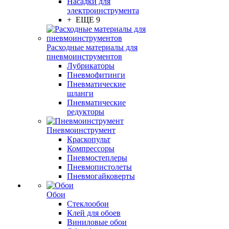
Насадки для
электроинструмента
+ ЕЩЕ 9
Расходные материалы для
пневмоинструментов
Лубрикаторы
Пневмофитинги
Пневматические
шланги
Пневматические
редукторы
Пневмоинструмент
Краскопульт
Компрессоры
Пневмостеплеры
Пневмопистолеты
Пневмогайковерты
Обои
Стеклообои
Клей для обоев
Виниловые обои