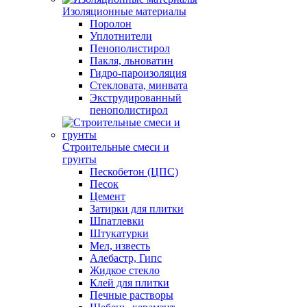
Изоляционные материалы
Поролон
Уплотнители
Пенополистирол
Пакля, льноватин
Гидро-пароизоляция
Стекловата, минвата
Экструдированный
пенополистирол
Строительные смеси и
грунты
Пескобетон (ЦПС)
Песок
Цемент
Затирки для плитки
Шпатлевки
Штукатурки
Мел, известь
Алебастр, Гипс
Жидкое стекло
Клей для плитки
Печные растворы