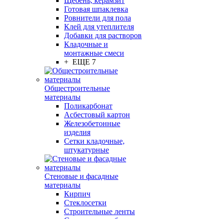
Щебень, керамзит
Готовая шпаклевка
Ровнители для пола
Клей для утеплителя
Добавки для растворов
Кладочные и
монтажные смеси
+ ЕЩЕ 7
Общестроительные
материалы
Поликарбонат
Асбестовый картон
Железобетонные
изделия
Сетки кладочные,
штукатурные
Стеновые и фасадные
материалы
Кирпич
Стеклосетки
Строительные ленты