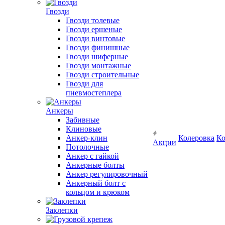
Гвозди
Гвозди толевые
Гвозди ершеные
Гвозди винтовые
Гвозди финишные
Гвозди шиферные
Гвозди монтажные
Гвозди строительные
Гвозди для
пневмостеплера
Анкеры
Забивные
Клиновые
Анкер-клин
Колеровка
Ко
Акции
Потолочные
Анкер с гайкой
Анкерные болты
Анкер регулировочный
Анкерный болт с
кольцом и крюком
Заклепки