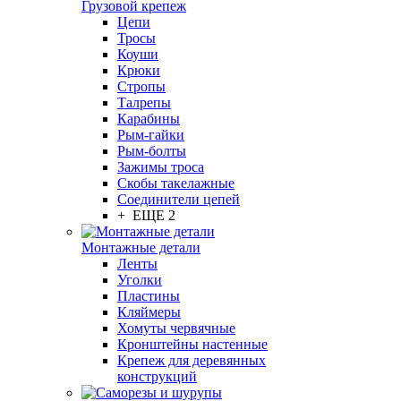
Грузовой крепеж
Цепи
Тросы
Коуши
Крюки
Стропы
Талрепы
Карабины
Рым-гайки
Рым-болты
Зажимы троса
Скобы такелажные
Соединители цепей
+ ЕЩЕ 2
Монтажные детали
Ленты
Уголки
Пластины
Кляймеры
Хомуты червячные
Кронштейны настенные
Крепеж для деревянных
конструкций