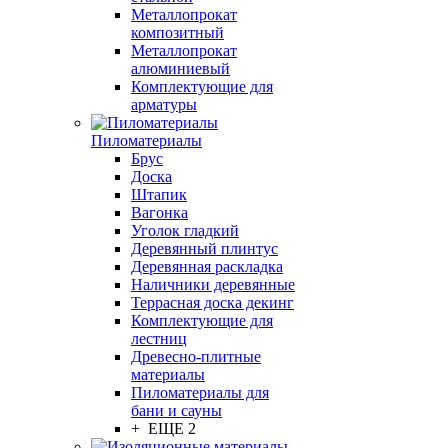
Металлопрокат
композитный
Металлопрокат
алюминиевый
Комплектующие для
арматуры
Пиломатериалы
Брус
Доска
Штапик
Вагонка
Уголок гладкий
Деревянный плинтус
Деревянная раскладка
Наличники деревянные
Террасная доска декинг
Комплектующие для
лестниц
Древесно-плитные
материалы
Пиломатериалы для
бани и сауны
+ ЕЩЕ 2