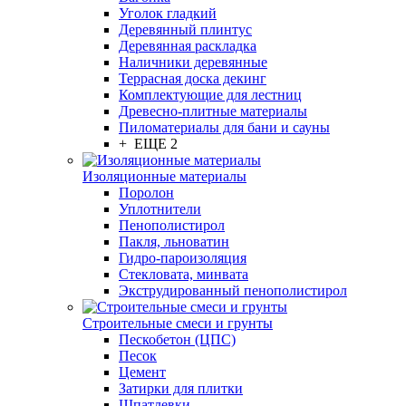
Уголок гладкий
Деревянный плинтус
Деревянная раскладка
Наличники деревянные
Террасная доска декинг
Комплектующие для лестниц
Древесно-плитные материалы
Пиломатериалы для бани и сауны
+ ЕЩЕ 2
Изоляционные материалы
Поролон
Уплотнители
Пенополистирол
Пакля, льноватин
Гидро-пароизоляция
Стекловата, минвата
Экструдированный пенополистирол
Строительные смеси и грунты
Пескобетон (ЦПС)
Песок
Цемент
Затирки для плитки
Шпатлевки