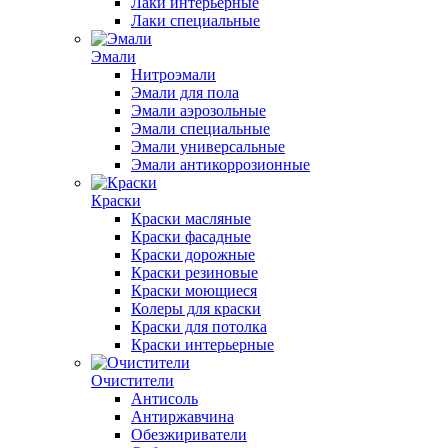
Лаки интерьерные
Лаки специальные
Эмали
Нитроэмали
Эмали для пола
Эмали аэрозольные
Эмали специальные
Эмали универсальные
Эмали антикоррозионные
Краски
Краски масляные
Краски фасадные
Краски дорожные
Краски резиновые
Краски моющиеся
Колеры для краски
Краски для потолка
Краски интерьерные
Очистители
Антисоль
Антиржавчина
Обезжириватели